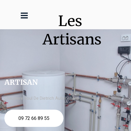
Les 
Artisans
ARTISAN
chaudière fioul De Dietrich Aubervilliers
09 72 66 89 55