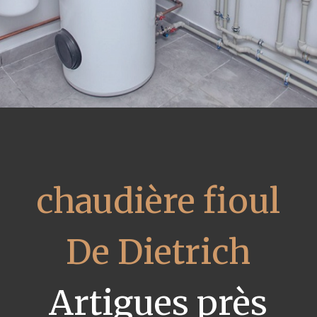
chaudière fioul
De Dietrich
Artigues près