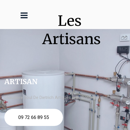
Les 
Artisans
ARTISAN
chaudière fioul De Dietrich Artigues près Bordeaux
09 72 66 89 55