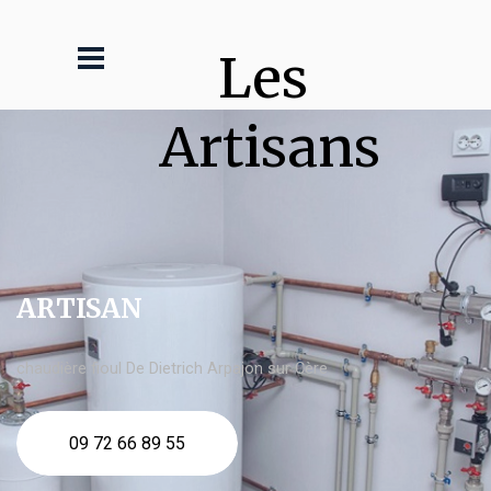
Les 
Artisans
ARTISAN
chaudière fioul De Dietrich Arpajon sur Cère
09 72 66 89 55