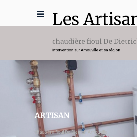
Les Artisa
chaudière fioul De Dietri
Intervention sur Arnouville et sa région
ARTISAN
chaudière fioul De Dietrich Arnouville