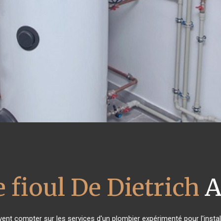
 fioul De Dietrich
A
vent compter sur les services d'un plombier expérimenté pour l'install