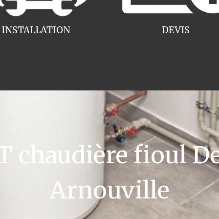
INSTALLATION
DEVIS
chaudière fioul De
Arnouville