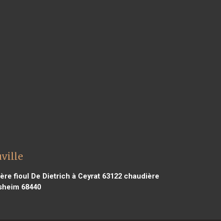
ville
re fioul De Dietrich à Ceyrat 63122
chaudière
bsheim 68440