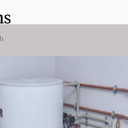
ns
ch