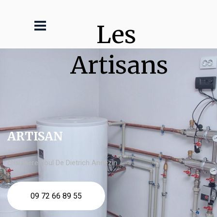
Les 
Artisans
ARTISAN
chaudière fioul De Dietrich Annezin
09 72 66 89 55