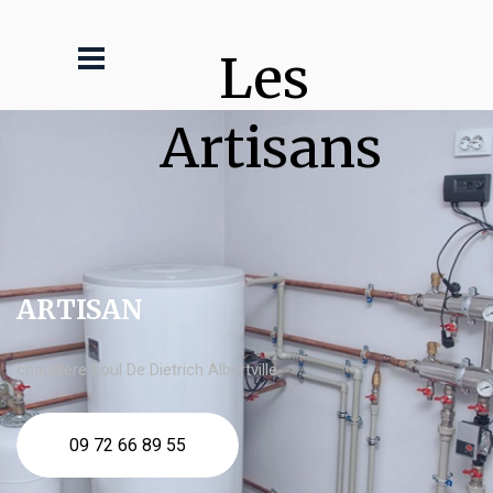
Les 
Artisans
ARTISAN
chaudière fioul De Dietrich Albertville
09 72 66 89 55