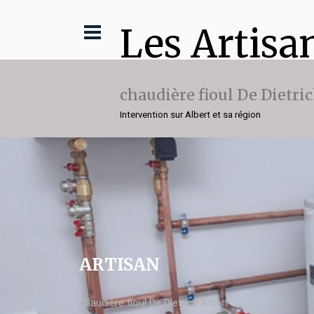
Les Artisa
chaudière fioul De Dietri
Intervention sur Albert et sa région
ARTISAN
chaudière fioul De Dietrich Albert