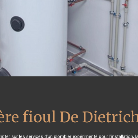
re fioul De Dietric
pter sur les services d'un plombier expérimenté pour l'installation, 