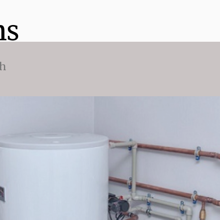
ns
ch